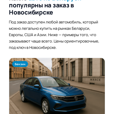
популярны на заказ в
Новосибирске
Под заказ доступен любой автомобиль, который
можно легально купить на рынках Беларуси,
Европы, США и Азии. Ниже — примеры того, что
заказывают чаще всего. Цены ориентировочные,
под ключ в Новосибирске.
Бензин
Б
Б
R
1.
у
о